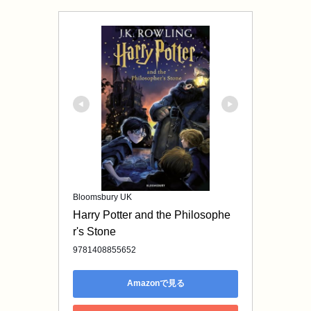
Bloomsbury UK
Harry Potter and the Philosophe
r's Stone
9781408855652
Amazonで見る