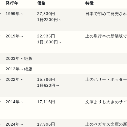
発行年
価格
特徴
ー
1999年～
27,830円
日本で初めて発売さ
1冊2200円～
ー
2019年～
22,935円
上の単行本の新装版
1冊1800円～
2003年～絶版
2012年～絶版
ー
2022年～
15,796円
上のハリー・ポッタ
1冊620円～
ー
2014年～
17,116円
文庫よりも大きめサ
ー
2024年～
17,996円
上のペガサス文庫の