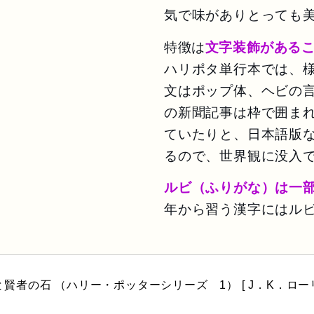
気で味がありとっても
特徴は
文字装飾がある
ハリポタ
単行本では、
文はポップ体
、
ヘビの
の新聞記事は枠で囲ま
ていたりと、日本語版
るので、世界観に没入
ルビ（ふりがな）は一
年から習う漢字にはル
賢者の石 （ハリー・ポッターシリーズ　1） [ J．K．ロー