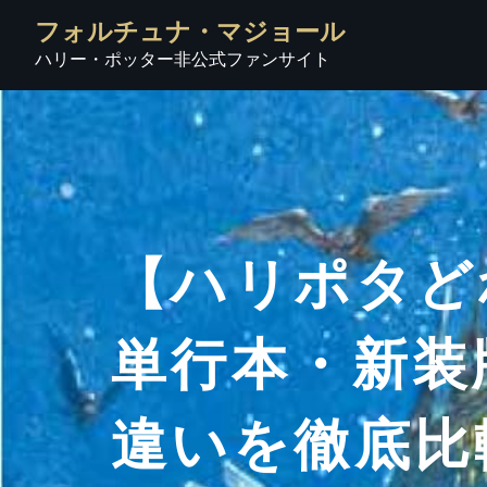
フォルチュナ・マジョール
ハリー・ポッター非公式ファンサイト
【ハリポタど
単行本・新装
違いを徹底比