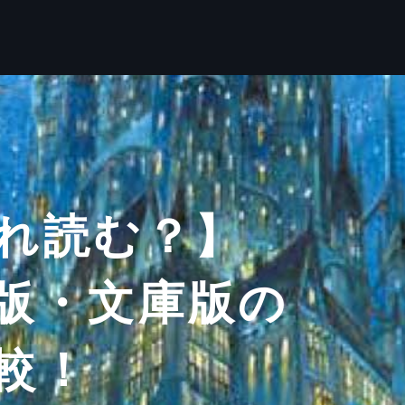
れ読む？】
版・文庫版の
較！