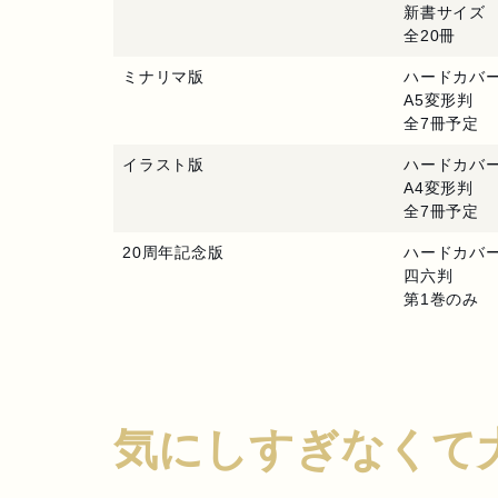
新書サイズ
全20冊
ミナリマ版
ハードカバ
A5変形判
全7冊予定
イラスト版
ハードカバ
A4変形判
全7冊予定
20周年記念版
ハードカバ
四六判
第1巻のみ
気にしすぎなくて